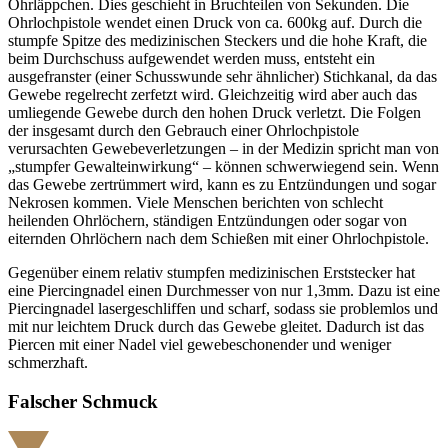
Ohrläppchen. Dies geschieht in Bruchteilen von Sekunden. Die
Ohrlochpistole wendet einen Druck von ca. 600kg auf. Durch die
stumpfe Spitze des medizinischen Steckers und die hohe Kraft, die
beim Durchschuss aufgewendet werden muss, entsteht ein
ausgefranster (einer Schusswunde sehr ähnlicher) Stichkanal, da das
Gewebe regelrecht zerfetzt wird. Gleichzeitig wird aber auch das
umliegende Gewebe durch den hohen Druck verletzt. Die Folgen
der insgesamt durch den Gebrauch einer Ohrlochpistole
verursachten Gewebeverletzungen – in der Medizin spricht man von
„stumpfer Gewalteinwirkung“ – können schwerwiegend sein. Wenn
das Gewebe zertrümmert wird, kann es zu Entzündungen und sogar
Nekrosen kommen. Viele Menschen berichten von schlecht
heilenden Ohrlöchern, ständigen Entzündungen oder sogar von
eiternden Ohrlöchern nach dem Schießen mit einer Ohrlochpistole.
Gegenüber einem relativ stumpfen medizinischen Erststecker hat
eine Piercingnadel einen Durchmesser von nur 1,3mm. Dazu ist eine
Piercingnadel lasergeschliffen und scharf, sodass sie problemlos und
mit nur leichtem Druck durch das Gewebe gleitet. Dadurch ist das
Piercen mit einer Nadel viel gewebeschonender und weniger
schmerzhaft.
Falscher Schmuck