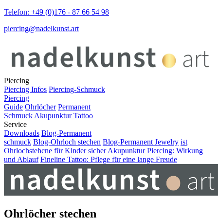
Telefon: +49 (0)176 - 87 66 54 98
piercing@nadelkunst.art
Piercing
Piercing Infos
Piercing-Schmuck
Piercing
Guide
Ohrlöcher
Permanent
Schmuck
Akupunktur
Tattoo
Service
Downloads
Blog-Permanent
schmuck
Blog-Ohrloch stechen
Blog-Permanent Jewelry
ist
Ohrlochstehcne für Kinder sicher
Akupunktur Piercing: Wirkung
und Ablauf
Fineline Tattoo: Pflege für eine lange Freude
Ohrlöcher stechen