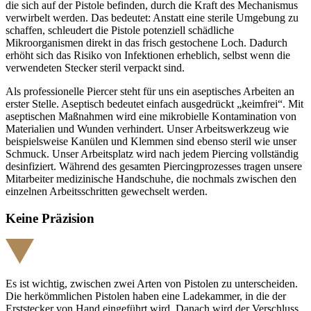
die sich auf der Pistole befinden, durch die Kraft des Mechanismus
verwirbelt werden. Das bedeutet: Anstatt eine sterile Umgebung zu
schaffen, schleudert die Pistole potenziell schädliche
Mikroorganismen direkt in das frisch gestochene Loch. Dadurch
erhöht sich das Risiko von Infektionen erheblich, selbst wenn die
verwendeten Stecker steril verpackt sind.
Als professionelle Piercer steht für uns ein aseptisches Arbeiten an
erster Stelle. Aseptisch bedeutet einfach ausgedrückt „keimfrei“. Mit
aseptischen Maßnahmen wird eine mikrobielle Kontamination von
Materialien und Wunden verhindert. Unser Arbeitswerkzeug wie
beispielsweise Kanülen und Klemmen sind ebenso steril wie unser
Schmuck. Unser Arbeitsplatz wird nach jedem Piercing vollständig
desinfiziert. Während des gesamten Piercingprozesses tragen unsere
Mitarbeiter medizinische Handschuhe, die nochmals zwischen den
einzelnen Arbeitsschritten gewechselt werden.
Keine Präzision
Es ist wichtig, zwischen zwei Arten von Pistolen zu unterscheiden.
Die herkömmlichen Pistolen haben eine Ladekammer, in die der
Erststecker von Hand eingeführt wird. Danach wird der Verschluss