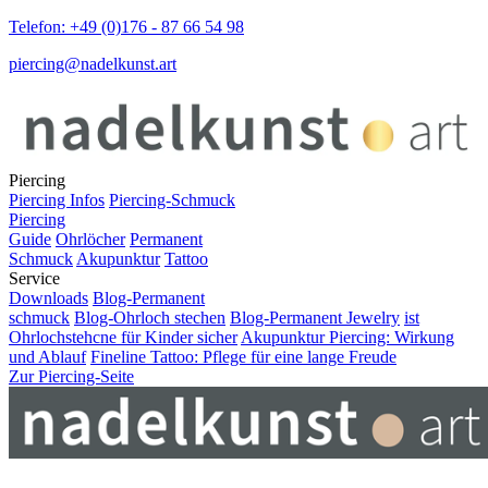
Telefon: +49 (0)176 - 87 66 54 98
piercing@nadelkunst.art
Piercing
Piercing Infos
Piercing-Schmuck
Piercing
Guide
Ohrlöcher
Permanent
Schmuck
Akupunktur
Tattoo
Service
Downloads
Blog-Permanent
schmuck
Blog-Ohrloch stechen
Blog-Permanent Jewelry
ist
Ohrlochstehcne für Kinder sicher
Akupunktur Piercing: Wirkung
und Ablauf
Fineline Tattoo: Pflege für eine lange Freude
Zur Piercing-Seite