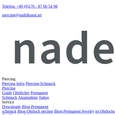
Telefon: +49 (0)176 - 87 66 54 98
piercing@nadelkunst.art
Piercing
Piercing Infos
Piercing-Schmuck
Piercing
Guide
Ohrlöcher
Permanent
Schmuck
Akupunktur
Tattoo
Service
Downloads
Blog-Permanent
schmuck
Blog-Ohrloch stechen
Blog-Permanent Jewelry
ist Ohrlochs