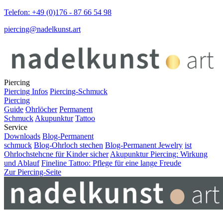
Telefon: +49 (0)176 - 87 66 54 98
piercing@nadelkunst.art
Piercing
Piercing Infos
Piercing-Schmuck
Piercing
Guide
Ohrlöcher
Permanent
Schmuck
Akupunktur
Tattoo
Service
Downloads
Blog-Permanent
schmuck
Blog-Ohrloch stechen
Blog-Permanent Jewelry
ist
Ohrlochstehcne für Kinder sicher
Akupunktur Piercing: Wirkung
und Ablauf
Fineline Tattoo: Pflege für eine lange Freude
Zur Piercing-Seite